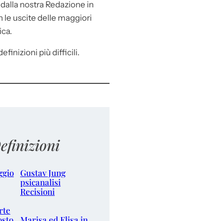
e
dalla nostra Redazione in
le uscite delle maggiori
ica.
efinizioni più difficili.
efinizioni
ggio
Gustav Jung
psicanalisi
Recisioni
rte
osto
Marisa ed Elisa in