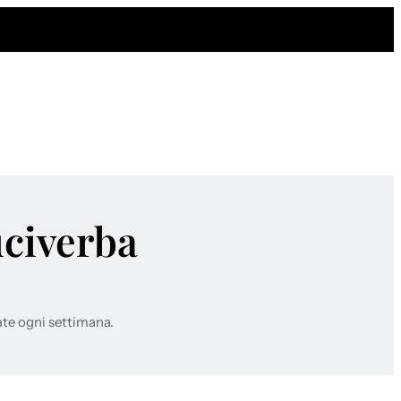
uciverba
ate ogni settimana.