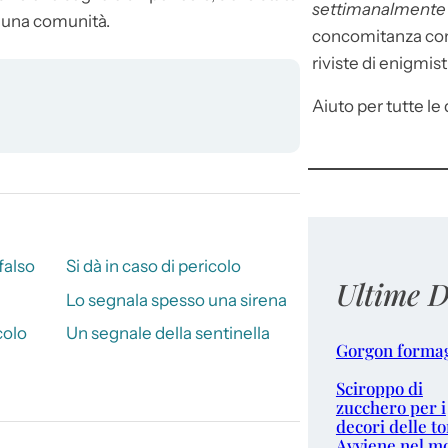
settimanalment
 una comunità.
concomitanza con 
riviste di enigmist
Aiuto per tutte le d
falso
Si dà in caso di pericolo
Ultime D
Lo segnala spesso una sirena
colo
Un segnale della sentinella
Gorgon forma
Sciroppo di
zucchero per i
decori delle to
Avviene nel m