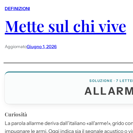
DEFINIZIONI
Mette sul chi vive
Aggiornato
Giugno 1, 2026
SOLUZIONE · 7 LETTE
ALLAR
Curiosità
La parola
allarme
deriva dall'italiano «all'arme!», grido con
impugnare le armi. Oggi indica sia il segnale acustico o vi