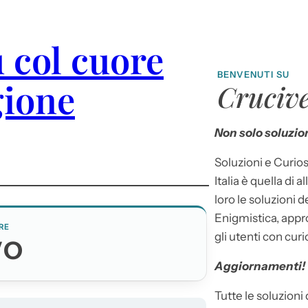
ù col cuore
BENVENUTI SU
gione
Crucive
Non solo soluzion
Soluzioni e Curios
Italia è quella di a
loro le soluzioni 
Enigmistica, appr
RE
gli utenti con curi
VO
Aggiornamenti!
Tutte le soluzioni