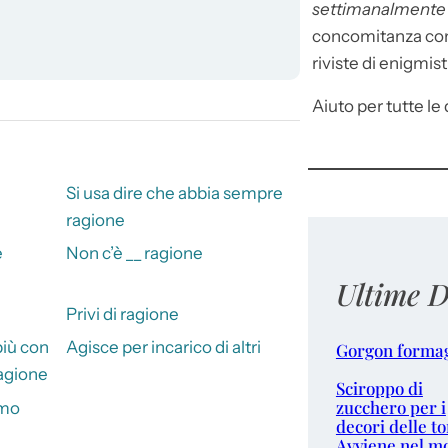
settimanalment
concomitanza con 
riviste di enigmist
Aiuto per tutte le d
Si usa dire che abbia sempre
ragione
e
Non c’è __ ragione
Ultime D
Privi di ragione
più con
Agisce per incarico di altri
Gorgon forma
ragione
Sciroppo di
zucchero per i
omo
decori delle to
Avviene nel m