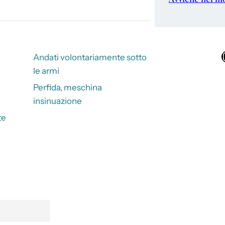
Ins
Andati volontariamente sotto
le armi
Perfida, meschina
insinuazione
te