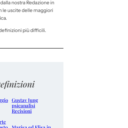
e
dalla nostra Redazione in
le uscite delle maggiori
ica.
efinizioni più difficili.
efinizioni
ggio
Gustav Jung
psicanalisi
Recisioni
rte
osto
Marisa ed Elisa in