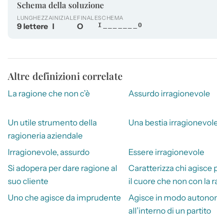
Schema della soluzione
LUNGHEZZA
INIZIALE
FINALE
SCHEMA
9 lettere
I
O
I_______O
Altre definizioni correlate
La ragione che non c’è
Assurdo irragionevole
Un utile strumento della
Una bestia irragionevol
ragioneria aziendale
Irragionevole, assurdo
Essere irragionevole
Si adopera per dare ragione al
Caratterizza chi agisce 
suo cliente
il cuore che non con la 
Uno che agisce da imprudente
Agisce in modo auton
all’interno di un partito