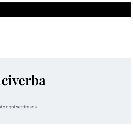
uciverba
ate ogni settimana.