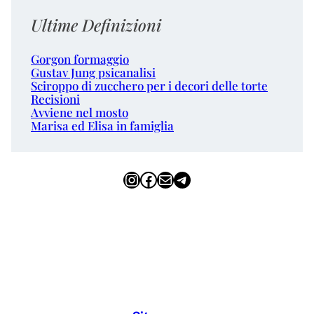
Ultime Definizioni
Gorgon formaggio
Gustav Jung psicanalisi
Sciroppo di zucchero per i decori delle torte
Recisioni
Avviene nel mosto
Marisa ed Elisa in famiglia
Instagram
Facebook
Email
Telegram