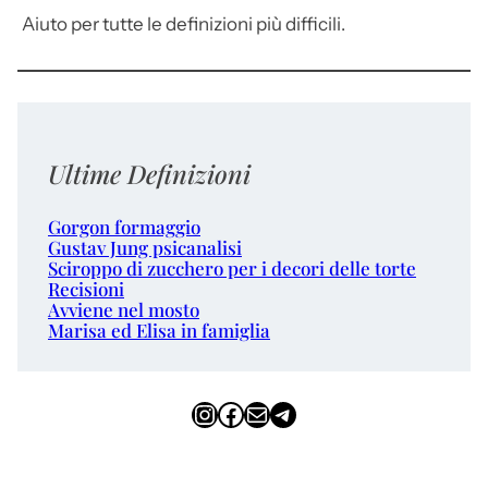
Aiuto per tutte le definizioni più difficili.
Ultime Definizioni
Gorgon formaggio
Gustav Jung psicanalisi
Sciroppo di zucchero per i decori delle torte
Recisioni
Avviene nel mosto
Marisa ed Elisa in famiglia
Instagram
Facebook
Email
Telegram