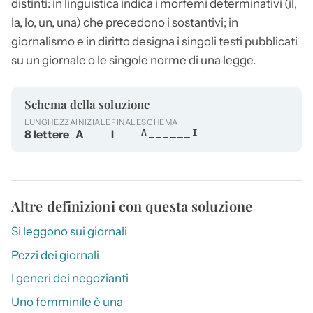
distinti: in linguistica indica i morfemi determinativi (il,
la, lo, un, una) che precedono i sostantivi; in
giornalismo e in diritto designa i singoli testi pubblicati
su un giornale o le singole norme di una legge.
Schema della soluzione
LUNGHEZZA
INIZIALE
FINALE
SCHEMA
8 lettere
A
I
A______I
Altre definizioni con questa soluzione
Si leggono sui giornali
Pezzi dei giornali
I generi dei negozianti
Uno femminile è una