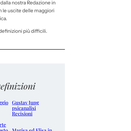
e
dalla nostra Redazione in
le uscite delle maggiori
ica.
efinizioni più difficili.
efinizioni
ggio
Gustav Jung
psicanalisi
Recisioni
rte
osto
Marisa ed Elisa in