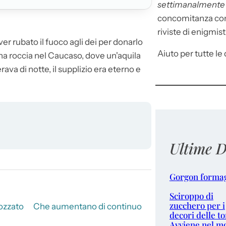
settimanalment
concomitanza con 
riviste di enigmist
er rubato il fuoco agli dei per donarlo
Aiuto per tutte le d
na roccia nel Caucaso, dove un'aquila
rava di notte, il supplizio era eterno e
Ultime D
Gorgon forma
Sciroppo di
zucchero per i
rozzato
Che aumentano di continuo
decori delle to
Avviene nel m