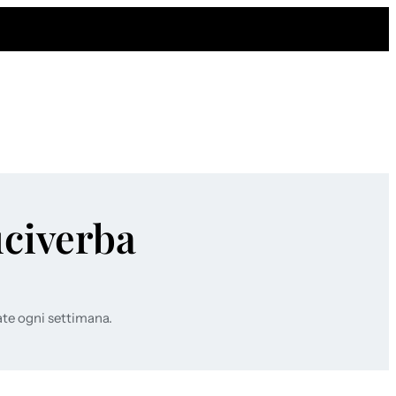
uciverba
ate ogni settimana.