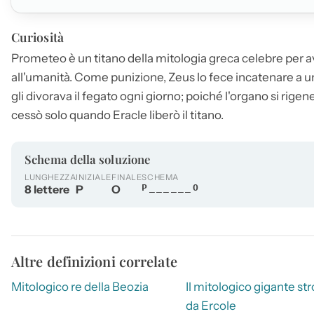
Curiosità
Prometeo
è un titano della mitologia greca celebre per av
all'umanità. Come punizione, Zeus lo fece incatenare a u
gli divorava il fegato ogni giorno; poiché l'organo si rigene
cessò solo quando Eracle liberò il titano.
Schema della soluzione
LUNGHEZZA
INIZIALE
FINALE
SCHEMA
8 lettere
P
O
P______O
Altre definizioni correlate
Mitologico re della Beozia
Il mitologico gigante st
da Ercole