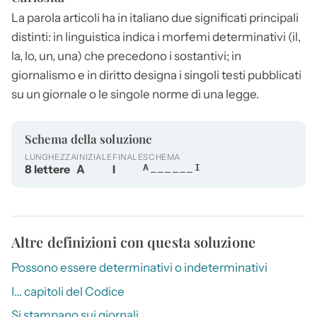
La parola
articoli
ha in italiano due significati principali
distinti: in linguistica indica i morfemi determinativi (il,
la, lo, un, una) che precedono i sostantivi; in
giornalismo e in diritto designa i singoli testi pubblicati
su un giornale o le singole norme di una legge.
Schema della soluzione
LUNGHEZZA
INIZIALE
FINALE
SCHEMA
8 lettere
A
I
A______I
Altre definizioni con questa soluzione
Possono essere determinativi o indeterminativi
I… capitoli del Codice
Si stampano sui giornali