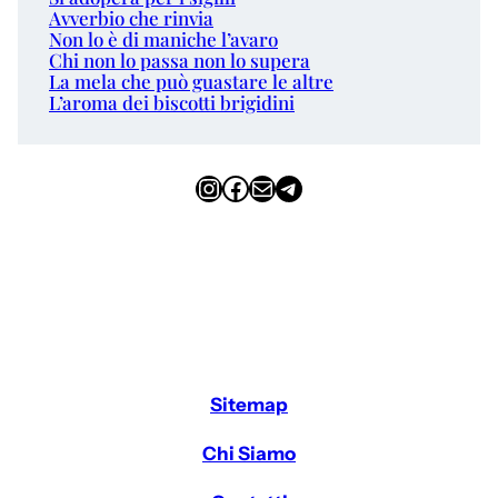
Avverbio che rinvia
Non lo è di maniche l’avaro
Chi non lo passa non lo supera
La mela che può guastare le altre
L’aroma dei biscotti brigidini
Instagram
Facebook
Email
Telegram
Sitemap
Chi Siamo