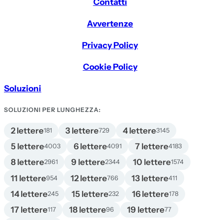
Contatti
Avvertenze
Privacy Policy
Cookie Policy
Soluzioni
SOLUZIONI PER LUNGHEZZA:
2 lettere
3 lettere
4 lettere
181
729
3145
5 lettere
6 lettere
7 lettere
4003
4091
4183
8 lettere
9 lettere
10 lettere
2961
2344
1574
11 lettere
12 lettere
13 lettere
954
766
411
14 lettere
15 lettere
16 lettere
245
232
178
17 lettere
18 lettere
19 lettere
117
96
77