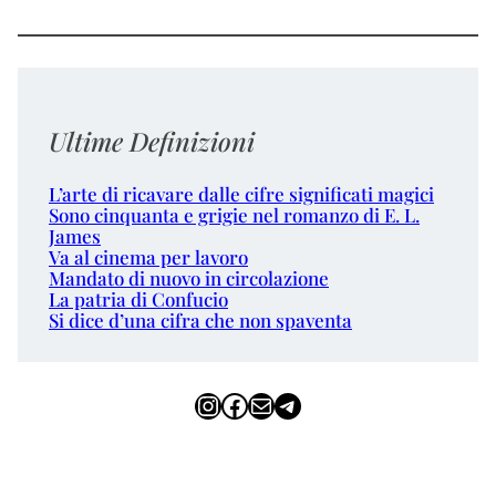
Ultime Definizioni
L’arte di ricavare dalle cifre significati magici
Sono cinquanta e grigie nel romanzo di E. L.
James
Va al cinema per lavoro
Mandato di nuovo in circolazione
La patria di Confucio
Si dice d’una cifra che non spaventa
Instagram
Facebook
Email
Telegram