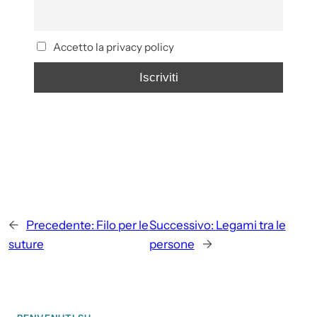
Accetto la privacy policy
←
Precedente:
Filo per le
Successivo:
Legami tra le
suture
persone
→