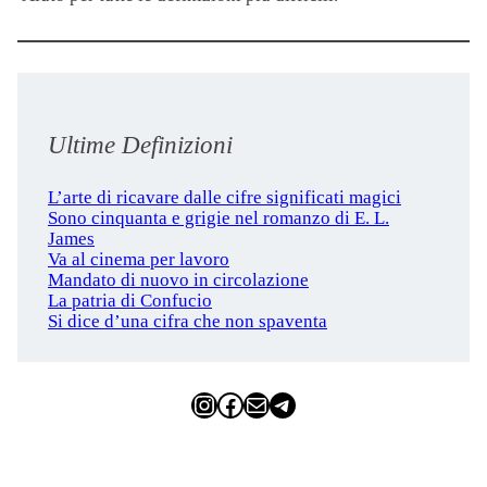
Ultime Definizioni
L’arte di ricavare dalle cifre significati magici
Sono cinquanta e grigie nel romanzo di E. L.
James
Va al cinema per lavoro
Mandato di nuovo in circolazione
La patria di Confucio
Si dice d’una cifra che non spaventa
Instagram
Facebook
Email
Telegram