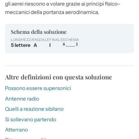
gli
aerei
riescono a volare grazie ai principi fisico-
meccanici della portanza aerodinamica.
Schema della soluzione
LUNGHEZZA
INIZIALE
FINALE
SCHEMA
5 lettere
A
I
A___I
Altre definizioni con questa soluzione
Possono essere supersonici
Antenne radio
Quelli a reazione sibilano
Si sollevano partendo
Atterrano