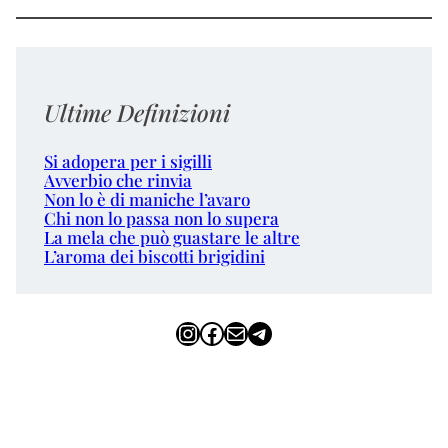
Ultime Definizioni
Si adopera per i sigilli
Avverbio che rinvia
Non lo è di maniche l’avaro
Chi non lo passa non lo supera
La mela che può guastare le altre
L’aroma dei biscotti brigidini
Instagram
Facebook
Email
Telegram