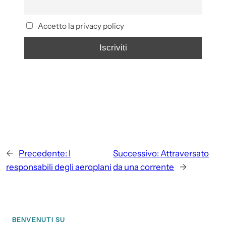
Accetto la privacy policy
←
Precedente:
I
Successivo:
Attraversato
responsabili degli aeroplani
da una corrente
→
BENVENUTI SU