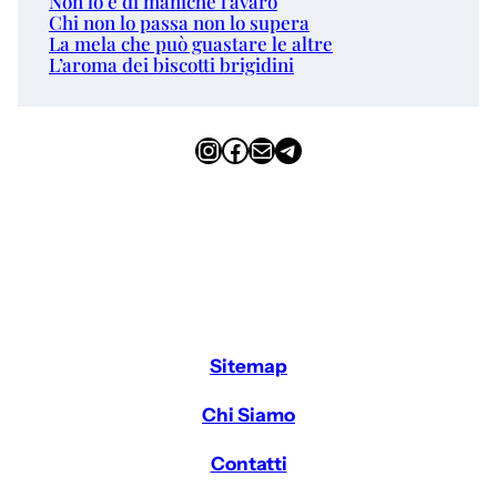
Non lo è di maniche l’avaro
Chi non lo passa non lo supera
La mela che può guastare le altre
L’aroma dei biscotti brigidini
Instagram
Facebook
Email
Telegram
Sitemap
Chi Siamo
Contatti