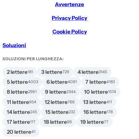
Avvertenze
Privacy Policy
Cookie Policy
Soluzioni
SOLUZIONI PER LUNGHEZZA:
2 lettere
3 lettere
4 lettere
181
729
3145
5 lettere
6 lettere
7 lettere
4003
4091
4183
8 lettere
9 lettere
10 lettere
2961
2344
1574
11 lettere
12 lettere
13 lettere
954
766
411
14 lettere
15 lettere
16 lettere
245
232
178
17 lettere
18 lettere
19 lettere
117
96
77
20 lettere
41