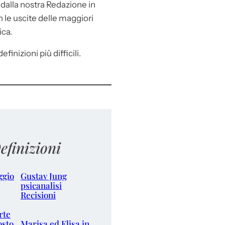
e
dalla nostra Redazione in
le uscite delle maggiori
ica.
efinizioni più difficili.
efinizioni
ggio
Gustav Jung
psicanalisi
Recisioni
rte
osto
Marisa ed Elisa in