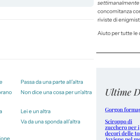
settimanalment
concomitanza con 
riviste di enigmist
Aiuto per tutte le d
ne
Passa da una parte all’altra
Ultime D
vorano
Non dice una cosa per un’altra
Gorgon forma
a
Lei e un altra
Sciroppo di
Va da una sponda all’altra
zucchero per i
a
decori delle to
zione
Avviene nel m