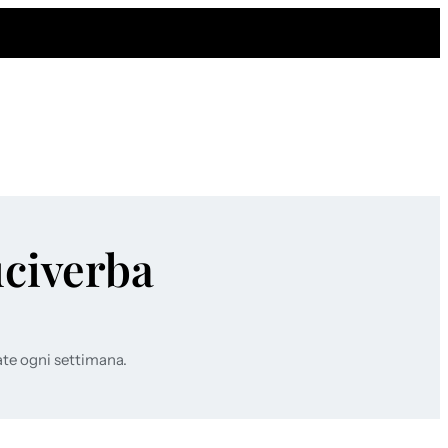
uciverba
ate ogni settimana.