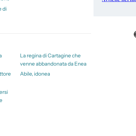
 di
Ins
a
La regina di Cartagine che
venne abbandonata da Enea
ittore
Abile, idonea
ersi
le