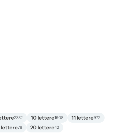
ettere
10 lettere
11 lettere
2382
1608
972
 lettere
20 lettere
78
42