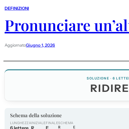
DEFINIZIONI
Pronunciare un’alt
Aggiornato
Giugno 1, 2026
SOLUZIONE · 6 LETTE
RIDIR
Schema della soluzione
LUNGHEZZA
INIZIALE
FINALE
SCHEMA
6 lettere
R
E
R____E