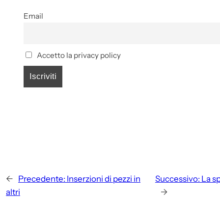
Email
Accetto la privacy policy
←
Precedente:
Inserzioni di pezzi in
Successivo:
La sp
altri
→