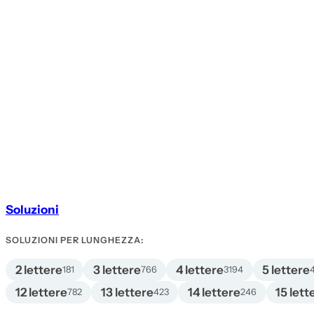
Soluzioni
SOLUZIONI PER LUNGHEZZA:
2 lettere
3 lettere
4 lettere
5 lettere
181
766
3194
12 lettere
13 lettere
14 lettere
15 lett
782
423
246