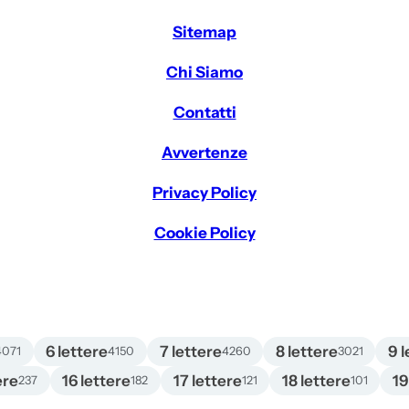
Sitemap
Chi Siamo
Contatti
Avvertenze
Privacy Policy
Cookie Policy
6 lettere
7 lettere
8 lettere
9 l
4071
4150
4260
3021
ere
16 lettere
17 lettere
18 lettere
19
237
182
121
101