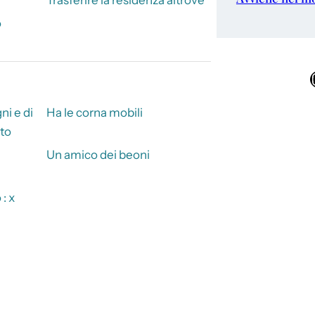
o
Ins
ni e di
Ha le corna mobili
tto
Un amico dei beoni
: x