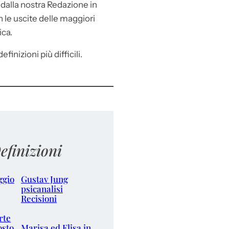
e
dalla nostra Redazione in
le uscite delle maggiori
ica.
efinizioni più difficili.
efinizioni
ggio
Gustav Jung
psicanalisi
Recisioni
rte
osto
Marisa ed Elisa in