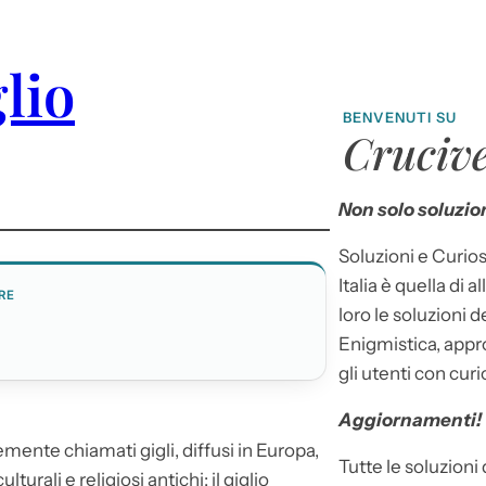
lio
BENVENUTI SU
Crucive
Non solo soluzion
Soluzioni e Curios
Italia è quella di a
RE
loro le soluzioni 
M
Enigmistica, appr
gli utenti con curi
Aggiornamenti!
ente chiamati gigli, diffusi in Europa,
Tutte le soluzioni
urali e religiosi antichi: il giglio