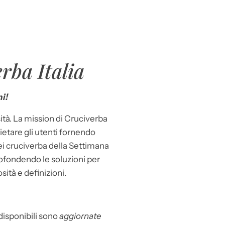
rba Italia
i!
ità. La mission di Cruciverba
llietare gli utenti fornendo
dei cruciverba della Settimana
ofondendo le soluzioni per
osità e definizioni.
 disponibili sono
aggiornate