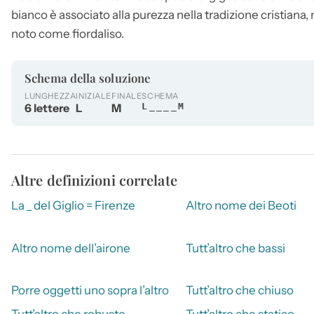
bianco è associato alla purezza nella tradizione cristiana, m
noto come fiordaliso.
Schema della soluzione
LUNGHEZZA
INIZIALE
FINALE
SCHEMA
6 lettere
L
M
L____M
Altre definizioni correlate
La _ del Giglio = Firenze
Altro nome dei Beoti
Altro nome dell’airone
Tutt’altro che bassi
Porre oggetti uno sopra l’altro
Tutt’altro che chiuso
Tutt’altro che robusto
Tutt’altro che statico