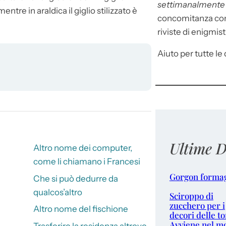
settimanalment
entre in araldica il giglio stilizzato è
concomitanza con 
riviste di enigmist
Aiuto per tutte le d
Ultime D
Altro nome dei computer,
come li chiamano i Francesi
Gorgon forma
Che si può dedurre da
qualcos’altro
Sciroppo di
zucchero per i
Altro nome del fischione
decori delle to
Avviene nel m
Trasferire la residenza altrove