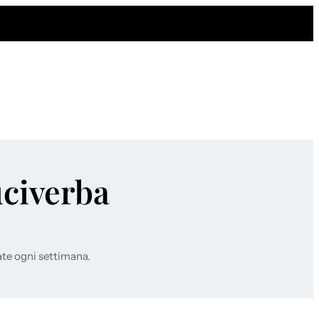
uciverba
ate ogni settimana.