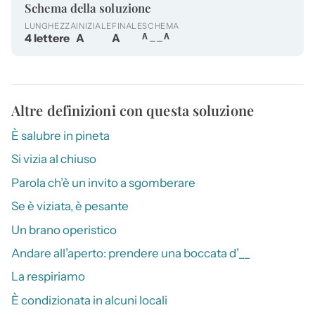
Schema della soluzione
LUNGHEZZA
INIZIALE
FINALE
SCHEMA
4 lettere
A
A
A__A
Altre definizioni con questa soluzione
È salubre in pineta
Si vizia al chiuso
Parola ch’è un invito a sgomberare
Se è viziata, è pesante
Un brano operistico
Andare all’aperto: prendere una boccata d’__
La respiriamo
È condizionata in alcuni locali