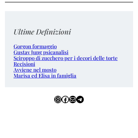
Ultime Definizioni
Gorgon formaggio
Gustav Jung psicanalisi
Sciroppo di zucchero per i decori delle torte
Recisioni
Avviene nel mosto
Marisa ed Elisa in famiglia
Instagram
Facebook
Email
Telegram