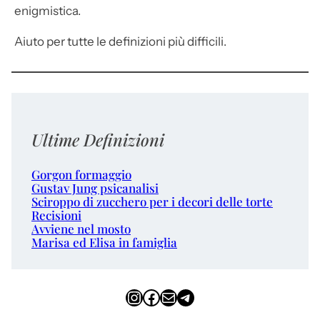
enigmistica.
Aiuto per tutte le definizioni più difficili.
Ultime Definizioni
Gorgon formaggio
Gustav Jung psicanalisi
Sciroppo di zucchero per i decori delle torte
Recisioni
Avviene nel mosto
Marisa ed Elisa in famiglia
Instagram
Facebook
Email
Telegram