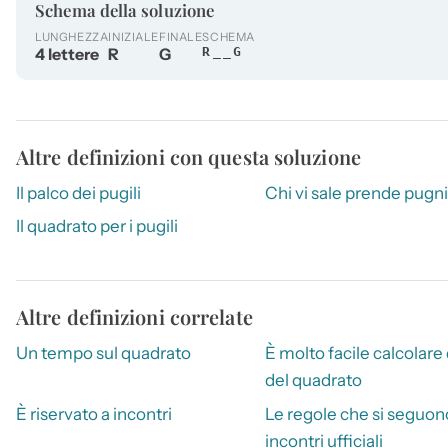
Schema della soluzione
LUNGHEZZA
INIZIALE
FINALE
SCHEMA
4 lettere
R
G
R__G
Altre definizioni con questa soluzione
Il palco dei pugili
Chi vi sale prende pugni
Il quadrato per i pugili
Altre definizioni correlate
Un tempo sul quadrato
È molto facile calcolare
del quadrato
È riservato a incontri
Le regole che si seguon
incontri ufficiali