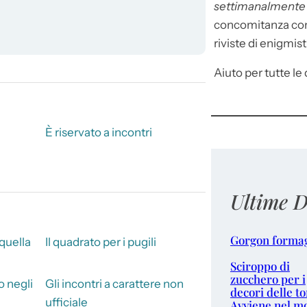
settimanalment
concomitanza con 
riviste di enigmist
Aiuto per tutte le d
È riservato a incontri
Ultime D
Gorgon forma
 quella
Il quadrato per i pugili
Sciroppo di
zucchero per i
o negli
Gli incontri a carattere non
decori delle to
ufficiale
Avviene nel m