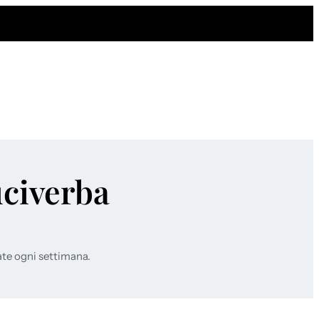
uciverba
ate ogni settimana.