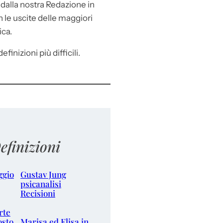
e
dalla nostra Redazione in
le uscite delle maggiori
ica.
efinizioni più difficili.
efinizioni
ggio
Gustav Jung
psicanalisi
Recisioni
rte
osto
Marisa ed Elisa in