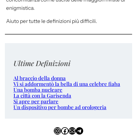
enigmistica.
Aiuto per tutte le definizioni più difficili.
Ultime Definizioni
Al braccio della donna
Vi si addormentò la bella di una celebre fiaba
Una bomba nucleare
La città con la Garisenda
Si apre per parlare
Un dispositivo per bombe ad orologeria
Instagram
Facebook
Email
Telegram