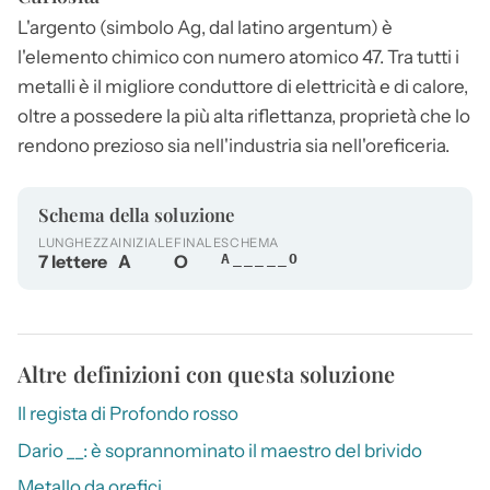
L'
argento
(simbolo Ag, dal latino argentum) è
l'elemento chimico con numero atomico 47. Tra tutti i
metalli è il migliore conduttore di elettricità e di calore,
oltre a possedere la più alta riflettanza, proprietà che lo
rendono prezioso sia nell'industria sia nell'oreficeria.
Schema della soluzione
LUNGHEZZA
INIZIALE
FINALE
SCHEMA
7 lettere
A
O
A_____O
Altre definizioni con questa soluzione
Il regista di Profondo rosso
Dario __: è soprannominato il maestro del brivido
Metallo da orefici