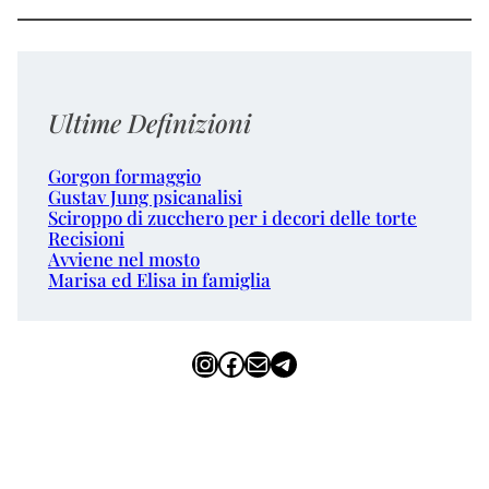
Ultime Definizioni
Gorgon formaggio
Gustav Jung psicanalisi
Sciroppo di zucchero per i decori delle torte
Recisioni
Avviene nel mosto
Marisa ed Elisa in famiglia
Instagram
Facebook
Email
Telegram