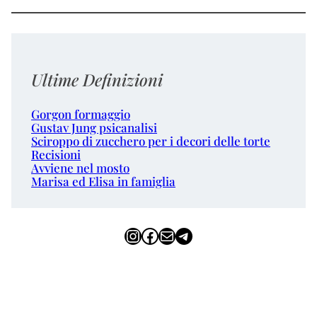
Ultime Definizioni
Gorgon formaggio
Gustav Jung psicanalisi
Sciroppo di zucchero per i decori delle torte
Recisioni
Avviene nel mosto
Marisa ed Elisa in famiglia
Instagram
Facebook
Email
Telegram