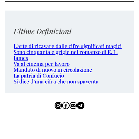
Ultime Definizioni
L’arte di ricavare dalle cifre significati magici
Sono cinquanta e grigie nel romanzo di E. L.
James
Va al cinema per lavoro
Mandato di nuovo in circolazione
La patria di Confucio
Si dice d’una cifra che non spaventa
Instagram
Facebook
Email
Telegram