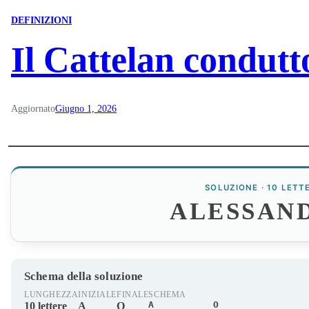
DEFINIZIONI
Il Cattelan condutt
Aggiornato
Giugno 1, 2026
SOLUZIONE · 10 LETT
ALESSAN
Schema della soluzione
LUNGHEZZA
INIZIALE
FINALE
SCHEMA
A________O
10 lettere
A
O