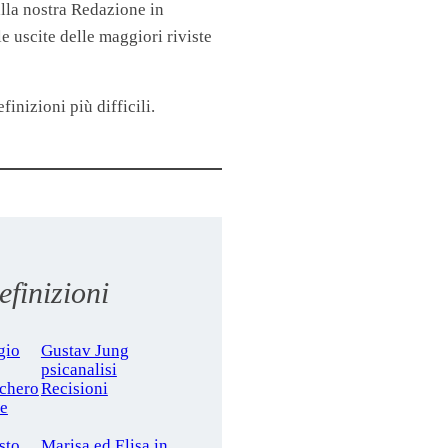
lla nostra Redazione in
 uscite delle maggiori riviste
finizioni più difficili.
finizioni
gio
Gustav Jung
psicanalisi
cchero
Recisioni
le
sto
Marisa ed Elisa in