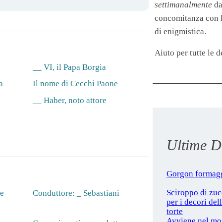
settimanalmente
da
concomitanza con le
di enigmistica.
Aiuto per tutte le de
__ VI, il Papa Borgia
a
Il nome di Cecchi Paone
__ Haber, noto attore
Ultime De
Gorgon formag
Sciroppo di zu
re
Conduttore: _ Sebastiani
per i decori del
torte
Avviene nel mo