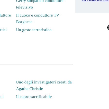
Gerry simpatico conduttore
televisivo
uttore
Il cuoco e conduttore TV
Borghese
Ins
ttisi
Un gesto terroristico
Uno degli investigatori creati da
Agatha Christie
a i
Il capro sacrificabile