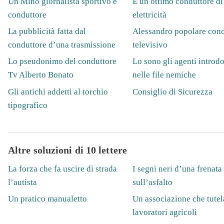
Un Mino giornalista sportivo e
È un ottimo conduttore di
conduttore
elettricità
La pubblicità fatta dal
Alessandro popolare cond
conduttore d’una trasmissione
televisivo
Lo pseudonimo del conduttore
Lo sono gli agenti introdo
Tv Alberto Bonato
nelle file nemiche
Gli antichi addetti al torchio
Consiglio di Sicurezza
tipografico
Altre soluzioni di 10 lettere
La forza che fa uscire di strada
I segni neri d’una frenata
l’autista
sull’asfalto
Un pratico manualetto
Un associazione che tutel
lavoratori agricoli