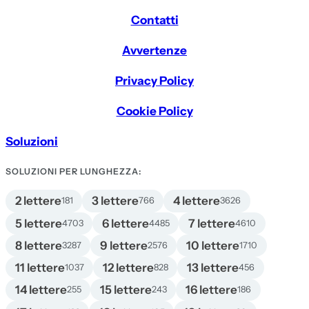
Contatti
Avvertenze
Privacy Policy
Cookie Policy
Soluzioni
SOLUZIONI PER LUNGHEZZA:
2 lettere
3 lettere
4 lettere
181
766
3626
5 lettere
6 lettere
7 lettere
4703
4485
4610
8 lettere
9 lettere
10 lettere
3287
2576
1710
11 lettere
12 lettere
13 lettere
1037
828
456
14 lettere
15 lettere
16 lettere
255
243
186