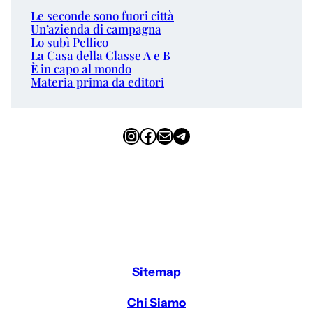
Le seconde sono fuori città
Un’azienda di campagna
Lo subì Pellico
La Casa della Classe A e B
È in capo al mondo
Materia prima da editori
Instagram
Facebook
Email
Telegram
Sitemap
Chi Siamo