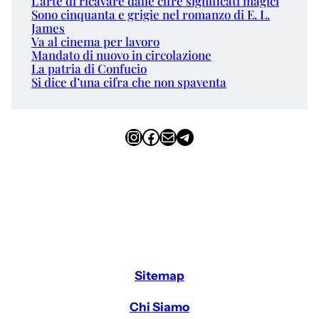
L’arte di ricavare dalle cifre significati magici
Sono cinquanta e grigie nel romanzo di E. L.
James
Va al cinema per lavoro
Mandato di nuovo in circolazione
La patria di Confucio
Si dice d’una cifra che non spaventa
Instagram
Facebook
Email
Telegram
Sitemap
Chi Siamo