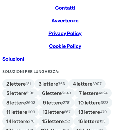
Contatti
Avvertenze
Privacy Policy
Cookie Policy
Soluzioni
SOLUZIONI PER LUNGHEZZA:
2 lettere
3 lettere
4 lettere
181
766
3907
5 lettere
6 lettere
7 lettere
5196
5049
4924
8 lettere
9 lettere
10 lettere
3603
2781
1823
11 lettere
12 lettere
13 lettere
1103
867
479
14 lettere
15 lettere
16 lettere
278
252
193