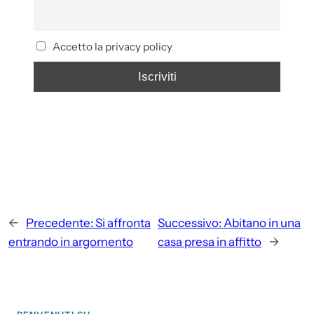
Accetto la privacy policy
←
Precedente:
Si affronta
Successivo:
Abitano in una
entrando in argomento
casa presa in affitto
→