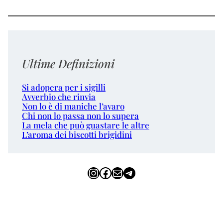
Ultime Definizioni
Si adopera per i sigilli
Avverbio che rinvia
Non lo è di maniche l’avaro
Chi non lo passa non lo supera
La mela che può guastare le altre
L’aroma dei biscotti brigidini
Instagram
Facebook
Email
Telegram