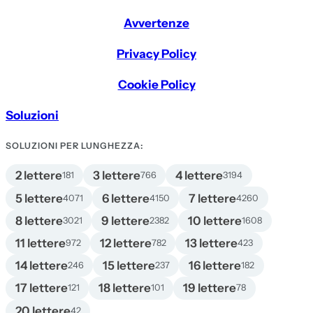
Avvertenze
Privacy Policy
Cookie Policy
Soluzioni
SOLUZIONI PER LUNGHEZZA:
2 lettere
3 lettere
4 lettere
181
766
3194
5 lettere
6 lettere
7 lettere
4071
4150
4260
8 lettere
9 lettere
10 lettere
3021
2382
1608
11 lettere
12 lettere
13 lettere
972
782
423
14 lettere
15 lettere
16 lettere
246
237
182
17 lettere
18 lettere
19 lettere
121
101
78
20 lettere
42