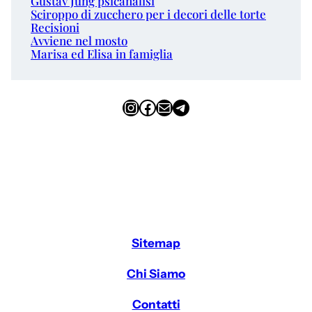
Gustav Jung psicanalisi
Sciroppo di zucchero per i decori delle torte
Recisioni
Avviene nel mosto
Marisa ed Elisa in famiglia
Instagram
Facebook
Email
Telegram
Sitemap
Chi Siamo
Contatti