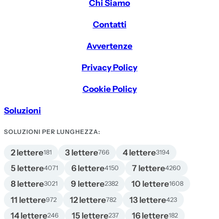
Chi Siamo
Contatti
Avvertenze
Privacy Policy
Cookie Policy
Soluzioni
SOLUZIONI PER LUNGHEZZA:
2 lettere
3 lettere
4 lettere
181
766
3194
5 lettere
6 lettere
7 lettere
4071
4150
4260
8 lettere
9 lettere
10 lettere
3021
2382
1608
11 lettere
12 lettere
13 lettere
972
782
423
14 lettere
15 lettere
16 lettere
246
237
182