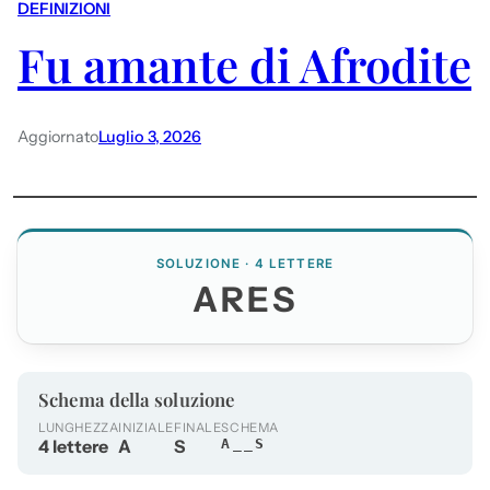
DEFINIZIONI
Fu amante di Afrodite
Aggiornato
Luglio 3, 2026
SOLUZIONE · 4 LETTERE
ARES
Schema della soluzione
LUNGHEZZA
INIZIALE
FINALE
SCHEMA
4 lettere
A
S
A__S