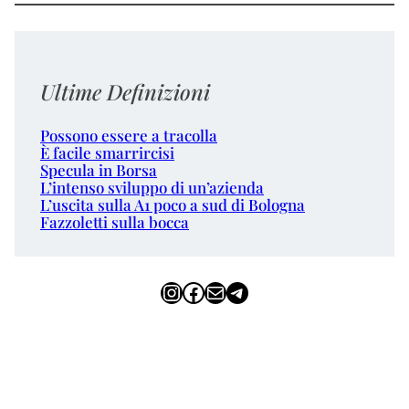
Ultime Definizioni
Possono essere a tracolla
È facile smarrircisi
Specula in Borsa
L’intenso sviluppo di un’azienda
L’uscita sulla A1 poco a sud di Bologna
Fazzoletti sulla bocca
Instagram
Facebook
Email
Telegram