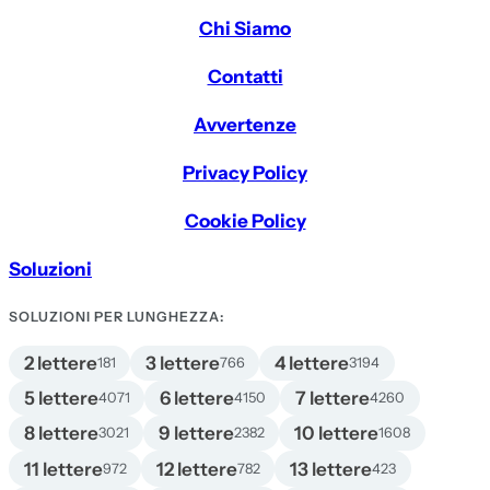
Chi Siamo
Contatti
Avvertenze
Privacy Policy
Cookie Policy
Soluzioni
SOLUZIONI PER LUNGHEZZA:
2 lettere
3 lettere
4 lettere
181
766
3194
5 lettere
6 lettere
7 lettere
4071
4150
4260
8 lettere
9 lettere
10 lettere
3021
2382
1608
11 lettere
12 lettere
13 lettere
972
782
423