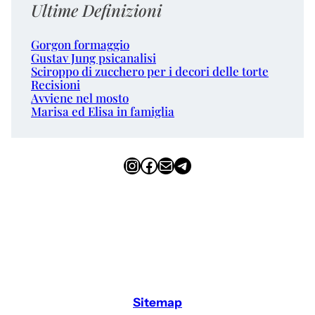
Ultime Definizioni
Gorgon formaggio
Gustav Jung psicanalisi
Sciroppo di zucchero per i decori delle torte
Recisioni
Avviene nel mosto
Marisa ed Elisa in famiglia
Instagram
Facebook
Email
Telegram
Sitemap