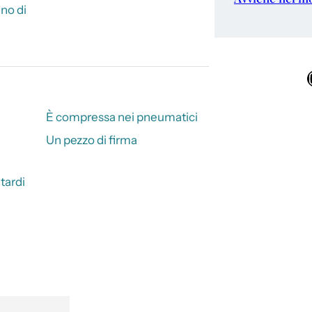
no di
Ins
È compressa nei pneumatici
Un pezzo di firma
tardi