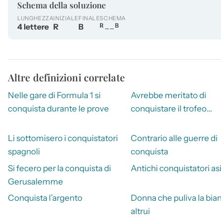
Schema della soluzione
LUNGHEZZA
INIZIALE
FINALE
SCHEMA
4 lettere
R
B
R__B
Altre definizioni correlate
Nelle gare di Formula 1 si
Avrebbe meritato di
conquista durante le prove
conquistare il trofeo…
Li sottomisero i conquistatori
Contrario alle guerre di
spagnoli
conquista
Si fecero per la conquista di
Antichi conquistatori asi
Gerusalemme
Conquista l’argento
Donna che puliva la bia
altrui