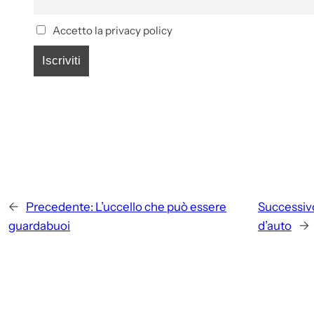
Accetto la privacy policy
←
Precedente:
L’uccello che può essere
Successiv
guardabuoi
d’auto
→