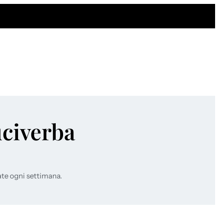
uciverba
ate ogni settimana.