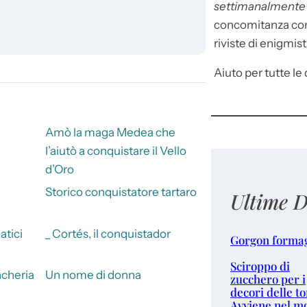
settimanalment
concomitanza con 
riviste di enigmist
Aiuto per tutte le d
Amò la maga Medea che
l’aiutò a conquistare il Vello
d’Oro
Storico conquistatore tartaro
Ultime D
atici
_ Cortés, il conquistador
Gorgon forma
Sciroppo di
ncheria
Un nome di donna
zucchero per i
decori delle to
Avviene nel m