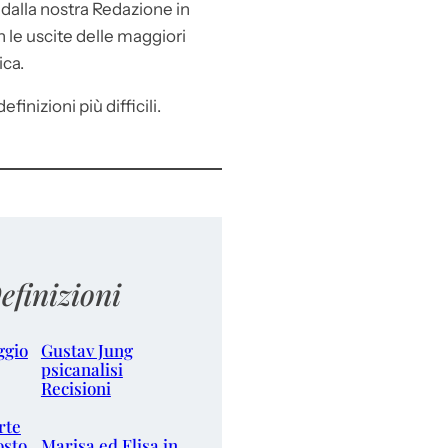
e
dalla nostra Redazione in
le uscite delle maggiori
ica.
efinizioni più difficili.
efinizioni
ggio
Gustav Jung
psicanalisi
Recisioni
rte
osto
Marisa ed Elisa in