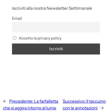
Iscriviti alla nostra Newsletter Settimanale
Email
Accetto la privacy policy
←
Precedente:
La farfalletta
Successivo:
Il taccuino
che si aggira intorno al lume
con le annotazioni
→