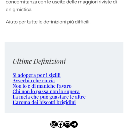
concomitanza con le uscite delle maggiori riviste di
enigmistica.
Aiuto per tutte le definizioni più difficili.
Ultime Definizioni
Si adopera per i sigilli
Avverbio che rinvia
Non lo è di maniche l’avaro
Chi non lo passa non lo supera
La mela che può guastare le altre
L’aroma dei biscotti brigidini
Instagram
Facebook
Email
Telegram