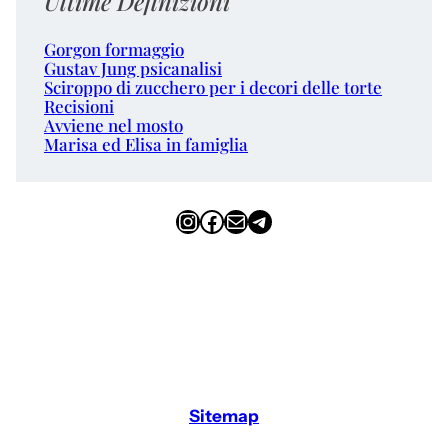
Ultime Definizioni
Gorgon formaggio
Gustav Jung psicanalisi
Sciroppo di zucchero per i decori delle torte
Recisioni
Avviene nel mosto
Marisa ed Elisa in famiglia
Instagram
Facebook
Email
Telegram
Sitemap