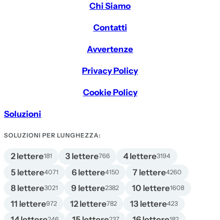
Chi Siamo
Contatti
Avvertenze
Privacy Policy
Cookie Policy
Soluzioni
SOLUZIONI PER LUNGHEZZA:
2 lettere
3 lettere
4 lettere
181
766
3194
5 lettere
6 lettere
7 lettere
4071
4150
4260
8 lettere
9 lettere
10 lettere
3021
2382
1608
11 lettere
12 lettere
13 lettere
972
782
423
14 lettere
15 lettere
16 lettere
246
237
182