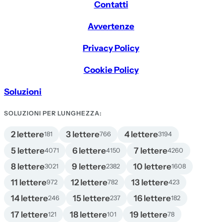
Contatti
Avvertenze
Privacy Policy
Cookie Policy
Soluzioni
SOLUZIONI PER LUNGHEZZA:
2 lettere
3 lettere
4 lettere
181
766
3194
5 lettere
6 lettere
7 lettere
4071
4150
4260
8 lettere
9 lettere
10 lettere
3021
2382
1608
11 lettere
12 lettere
13 lettere
972
782
423
14 lettere
15 lettere
16 lettere
246
237
182
17 lettere
18 lettere
19 lettere
121
101
78