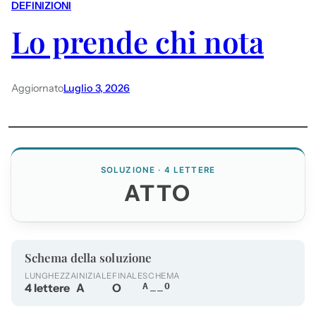
DEFINIZIONI
Lo prende chi nota
Aggiornato
Luglio 3, 2026
SOLUZIONE · 4 LETTERE
ATTO
Schema della soluzione
LUNGHEZZA
INIZIALE
FINALE
SCHEMA
4 lettere
A
O
A__O