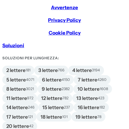
Avvertenze
Privacy Policy
Cookie Policy
Soluzioni
SOLUZIONI PER LUNGHEZZA:
2 lettere
3 lettere
4 lettere
181
766
3194
5 lettere
6 lettere
7 lettere
4071
4150
4260
8 lettere
9 lettere
10 lettere
3021
2382
1608
11 lettere
12 lettere
13 lettere
972
782
423
14 lettere
15 lettere
16 lettere
246
237
182
17 lettere
18 lettere
19 lettere
121
101
78
20 lettere
42