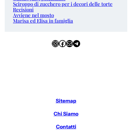
Sciroppo di zucchero per i decori delle torte
Recisioni
Avviene nel mosto
Marisa ed Elisa in famiglia
Instagram
Facebook
Email
Telegram
Sitemap
Chi Siamo
Contatti