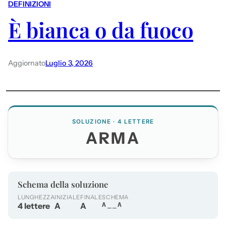
DEFINIZIONI
È bianca o da fuoco
Aggiornato
Luglio 3, 2026
SOLUZIONE · 4 LETTERE
ARMA
Schema della soluzione
LUNGHEZZA
INIZIALE
FINALE
SCHEMA
4 lettere
A
A
A__A