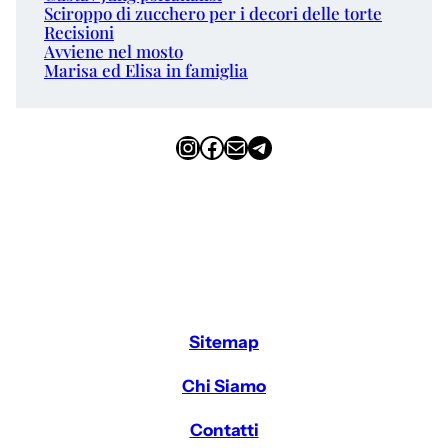
Sciroppo di zucchero per i decori delle torte
Recisioni
Avviene nel mosto
Marisa ed Elisa in famiglia
Instagram
Facebook
Email
Telegram
Sitemap
Chi Siamo
Contatti