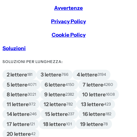
Avvertenze
Privacy Policy
Cookie Policy
Soluzioni
SOLUZIONI PER LUNGHEZZA:
2 lettere
3 lettere
4 lettere
181
766
3194
5 lettere
6 lettere
7 lettere
4071
4150
4260
8 lettere
9 lettere
10 lettere
3021
2382
1608
11 lettere
12 lettere
13 lettere
972
782
423
14 lettere
15 lettere
16 lettere
246
237
182
17 lettere
18 lettere
19 lettere
121
101
78
20 lettere
42