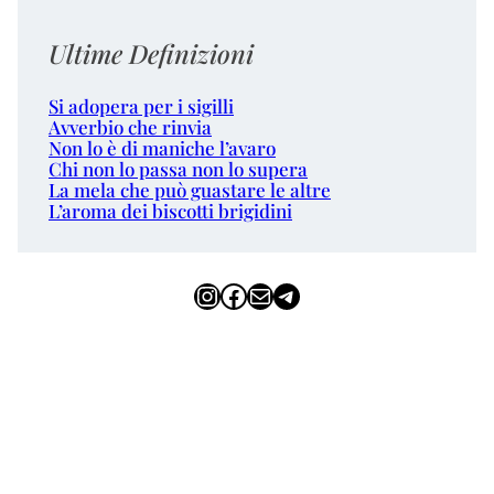
Ultime Definizioni
Si adopera per i sigilli
Avverbio che rinvia
Non lo è di maniche l’avaro
Chi non lo passa non lo supera
La mela che può guastare le altre
L’aroma dei biscotti brigidini
Instagram
Facebook
Email
Telegram