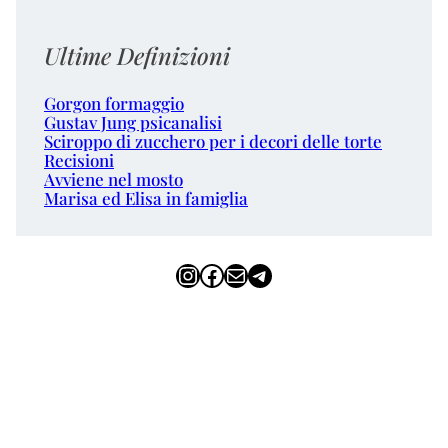
Ultime Definizioni
Gorgon formaggio
Gustav Jung psicanalisi
Sciroppo di zucchero per i decori delle torte
Recisioni
Avviene nel mosto
Marisa ed Elisa in famiglia
Instagram
Facebook
Email
Telegram