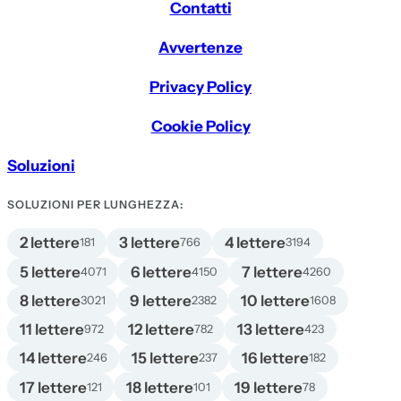
Contatti
Avvertenze
Privacy Policy
Cookie Policy
Soluzioni
SOLUZIONI PER LUNGHEZZA:
2 lettere
3 lettere
4 lettere
181
766
3194
5 lettere
6 lettere
7 lettere
4071
4150
4260
8 lettere
9 lettere
10 lettere
3021
2382
1608
11 lettere
12 lettere
13 lettere
972
782
423
14 lettere
15 lettere
16 lettere
246
237
182
17 lettere
18 lettere
19 lettere
121
101
78