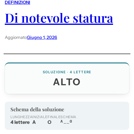
DEFINIZIONI
Di notevole statura
Aggiornato
Giugno 1, 2026
SOLUZIONE · 4 LETTERE
ALTO
Schema della soluzione
LUNGHEZZA
INIZIALE
FINALE
SCHEMA
4 lettere
A
O
A__O