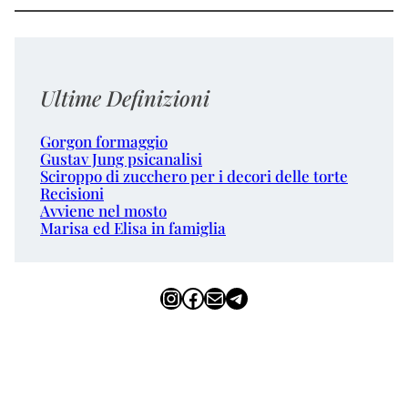
Ultime Definizioni
Gorgon formaggio
Gustav Jung psicanalisi
Sciroppo di zucchero per i decori delle torte
Recisioni
Avviene nel mosto
Marisa ed Elisa in famiglia
Instagram
Facebook
Email
Telegram