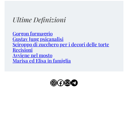
Ultime Definizioni
Gorgon formaggio
Gustav Jung psicanalisi
Sciroppo di zucchero per i decori delle torte
Recisioni
Avviene nel mosto
Marisa ed Elisa in famiglia
Instagram
Facebook
Email
Telegram