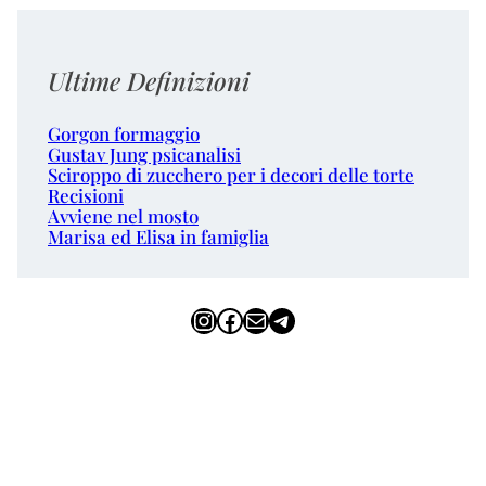
Ultime Definizioni
Gorgon formaggio
Gustav Jung psicanalisi
Sciroppo di zucchero per i decori delle torte
Recisioni
Avviene nel mosto
Marisa ed Elisa in famiglia
Instagram
Facebook
Email
Telegram