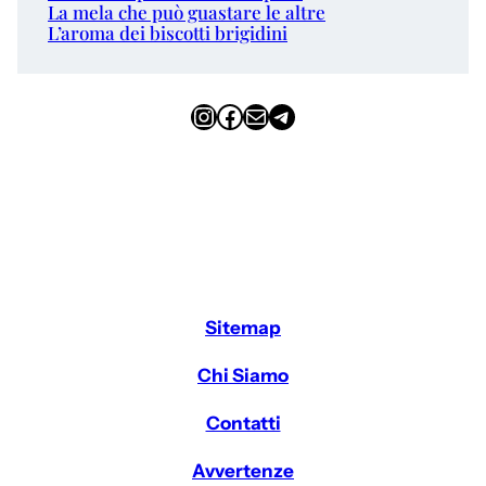
La mela che può guastare le altre
L’aroma dei biscotti brigidini
Instagram
Facebook
Email
Telegram
Sitemap
Chi Siamo
Contatti
Avvertenze