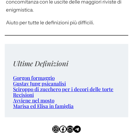
concomitanza con le uscite delle maggiori riviste di
enigmistica.
Aiuto per tutte le definizioni più difficili.
Ultime Definizioni
Gorgon formaggio
Gustav Jung psicanalisi
Sciroppo di zucchero per i decori delle torte
Recisioni
Avviene nel mosto
Marisa ed Elisa in famiglia
Instagram
Facebook
Email
Telegram