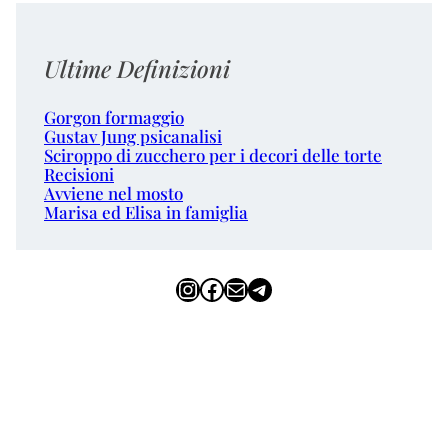
Ultime Definizioni
Gorgon formaggio
Gustav Jung psicanalisi
Sciroppo di zucchero per i decori delle torte
Recisioni
Avviene nel mosto
Marisa ed Elisa in famiglia
Instagram
Facebook
Email
Telegram