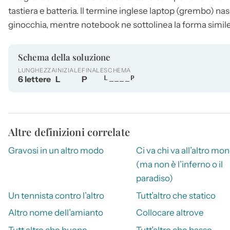
tastiera e batteria. Il termine inglese
laptop
(grembo) nasce
ginocchia, mentre notebook ne sottolinea la forma simil
Schema della soluzione
LUNGHEZZA
INIZIALE
FINALE
SCHEMA
6 lettere
L
P
L____P
Altre definizioni correlate
Gravosi in un altro modo
Ci va chi va all’altro mo
(ma non è l’inferno o il
paradiso)
Un tennista contro l’altro
Tutt’altro che statico
Altro nome dell’amianto
Collocare altrove
Tutt altro che buone
Tutt’altro che basso