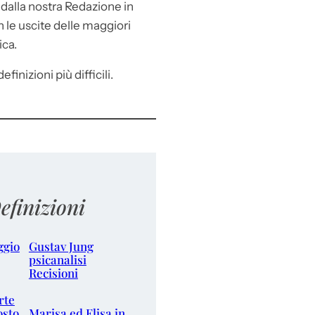
e
dalla nostra Redazione in
le uscite delle maggiori
ica.
efinizioni più difficili.
efinizioni
ggio
Gustav Jung
psicanalisi
Recisioni
rte
osto
Marisa ed Elisa in