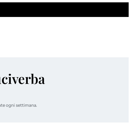
uciverba
ate ogni settimana.