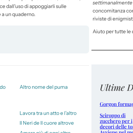
settimanalment
 dall'uso di appoggiarli sulle
concomitanza con 
e a un quaderno.
riviste di enigmist
Aiuto per tutte le d
Ultime D
ndo
Altro nome del puma
Gorgon forma
Lavora tra un atto e l’altro
Sciroppo di
zucchero per i
Il Neri de Il cuore altrove
decori delle to
Avviene nel m
Amare più di ogni altro