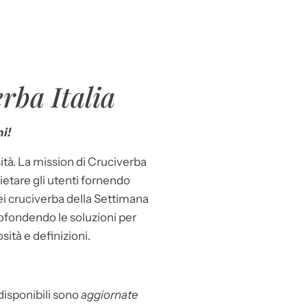
rba Italia
i!
ità. La mission di Cruciverba
llietare gli utenti fornendo
dei cruciverba della Settimana
ofondendo le soluzioni per
osità e definizioni.
 disponibili sono
aggiornate