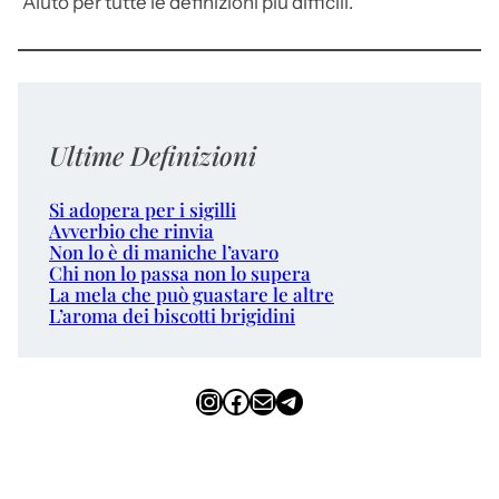
Aiuto per tutte le definizioni più difficili.
Ultime Definizioni
Si adopera per i sigilli
Avverbio che rinvia
Non lo è di maniche l’avaro
Chi non lo passa non lo supera
La mela che può guastare le altre
L’aroma dei biscotti brigidini
Instagram
Facebook
Email
Telegram