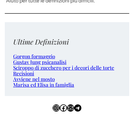
Aiuto per tutte le definizioni più difficili.
Ultime Definizioni
Gorgon formaggio
Gustav Jung psicanalisi
Sciroppo di zucchero per i decori delle torte
Recisioni
Avviene nel mosto
Marisa ed Elisa in famiglia
Instagram
Facebook
Email
Telegram