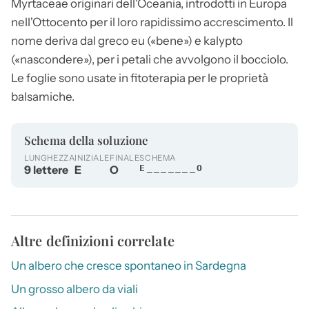
Myrtaceae originari dell'Oceania, introdotti in Europa
nell'Ottocento per il loro rapidissimo accrescimento. Il
nome deriva dal greco eu («bene») e kalypto
(«nascondere»), per i petali che avvolgono il bocciolo.
Le foglie sono usate in fitoterapia per le proprietà
balsamiche.
Schema della soluzione
LUNGHEZZA
INIZIALE
FINALE
SCHEMA
9 lettere
E
O
E_______O
Altre definizioni correlate
Un albero che cresce spontaneo in Sardegna
Un grosso albero da viali