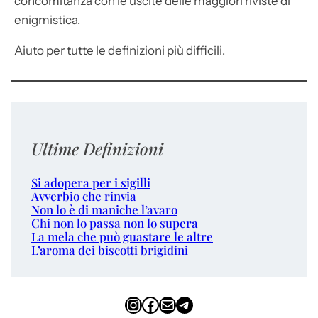
concomitanza con le uscite delle maggiori riviste di
enigmistica.
Aiuto per tutte le definizioni più difficili.
Ultime Definizioni
Si adopera per i sigilli
Avverbio che rinvia
Non lo è di maniche l’avaro
Chi non lo passa non lo supera
La mela che può guastare le altre
L’aroma dei biscotti brigidini
Instagram
Facebook
Email
Telegram