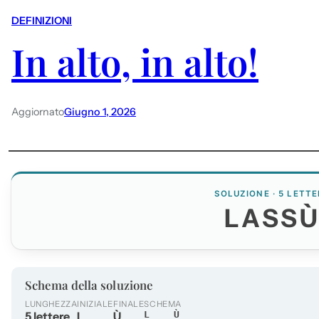
DEFINIZIONI
In alto, in alto!
Aggiornato
Giugno 1, 2026
SOLUZIONE · 5 LETTE
LASS
Schema della soluzione
LUNGHEZZA
INIZIALE
FINALE
SCHEMA
5 lettere
L
Ù
L___Ù