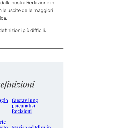
e
dalla nostra Redazione in
le uscite delle maggiori
ica.
efinizioni più difficili.
efinizioni
ggio
Gustav Jung
psicanalisi
Recisioni
rte
osto
Marisa ed Elisa in