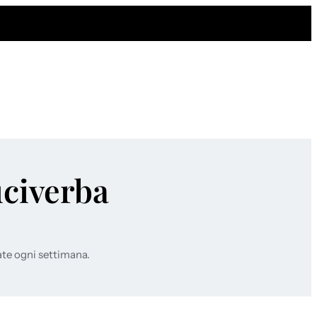
uciverba
ate ogni settimana.