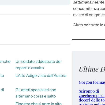
settimanalment
concomitanza con 
riviste di enigmist
Aiuto per tutte le d
nenche
Un soldato addestrato dei
Ultime D
reparti d’assalto
lto
L’Alto Adige visto dall’Austria
Gorgon forma
 di
Gli atleti specialisti che
Sciroppo di
zucchero per i
alternano corsa e salto
decori delle to
Finestra che si apre in alto
Avviene nel m