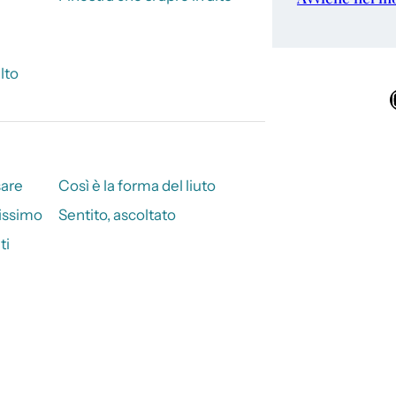
lto
Ins
sare
Così è la forma del liuto
issimo
Sentito, ascoltato
ti