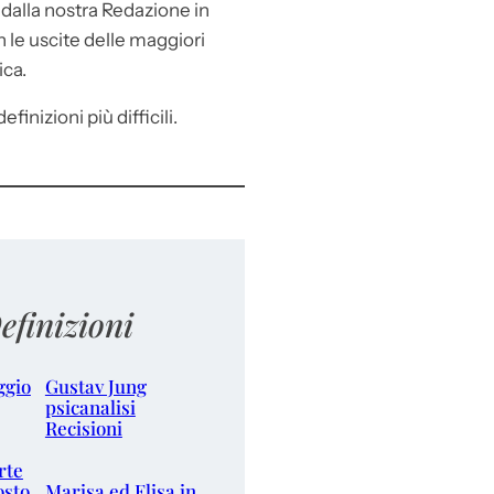
e
dalla nostra Redazione in
le uscite delle maggiori
ica.
efinizioni più difficili.
efinizioni
ggio
Gustav Jung
psicanalisi
Recisioni
rte
osto
Marisa ed Elisa in