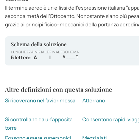
Il termine aereo è un'ellissi dell'espressione italiana "ap
seconda metà dell'Ottocento. Nonostante siano più pesanti
grazie ai principi fisico-meccanici della portanza aerodi
Schema della soluzione
LUNGHEZZA
INIZIALE
FINALE
SCHEMA
5 lettere
A
I
A___I
Altre definizioni con questa soluzione
Si ricoverano nell’aviorimessa
Atterrano
Si controllano da un’apposita
Consentono rapidi viag
torre
Possono essere supersonici
Mezzi alati