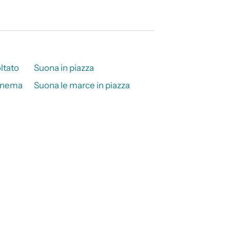
ltato
Suona in piazza
cinema
Suona le marce in piazza