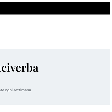
uciverba
ate ogni settimana.