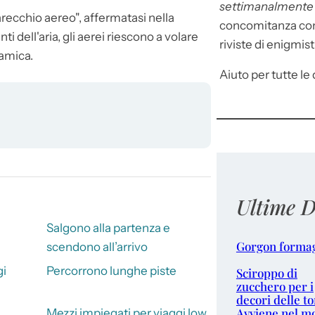
settimanalment
parecchio aereo", affermatasi nella
concomitanza con 
 dell'aria, gli
aerei
riescono a volare
riviste di enigmist
namica.
Aiuto per tutte le d
Ultime D
Salgono alla partenza e
Gorgon forma
scendono all’arrivo
gi
Percorrono lunghe piste
Sciroppo di
zucchero per i
decori delle to
Avviene nel m
Mezzi impiegati per viaggi low